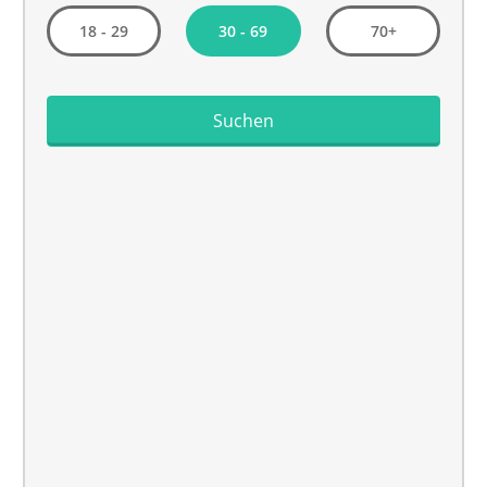
30 - 69
18 - 29
70+
Suchen